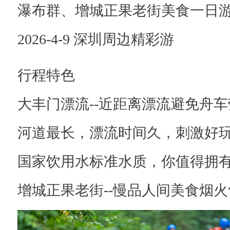
城
瀑布群、增城正果老街美食一日
正
2026-4-9 深圳周边精彩游
果
老
行程特色
街
美
大丰门漂流--近距离漂流避免舟
食
河道最长，漂流时间久，刺激好
一
日
国家饮用水标准水质，你值得拥
游
增城正果老街--慢品人间美食烟火
2
0
2