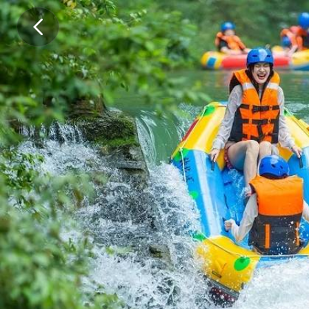
▼
出
行
通
知
报
名
先
+
天
山
微