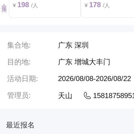
198
178
1
¥
/人
¥
/人
，
该
微
集合地:
广东 深圳
信
直
目的地:
广东 增城大丰门
接
活动日期:
2026/08/08-2026/08/22
通
过
管理员:
天山
1581875895
，
无
需
最近报名