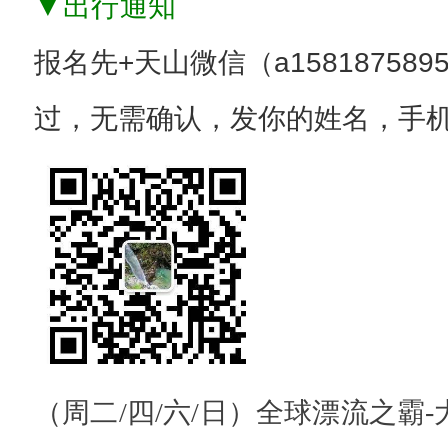
▼出行通知
激
报名先+天山微信（a15818758
情
漂
过，无需确认，发你的姓名，手
流
、
天
池
瀑
布
群
、
（周二/四/六/日）全球漂流之霸
增