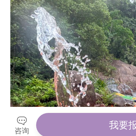
行
程
特
色
大
丰
门
漂
流
-
-
我要
近
咨询