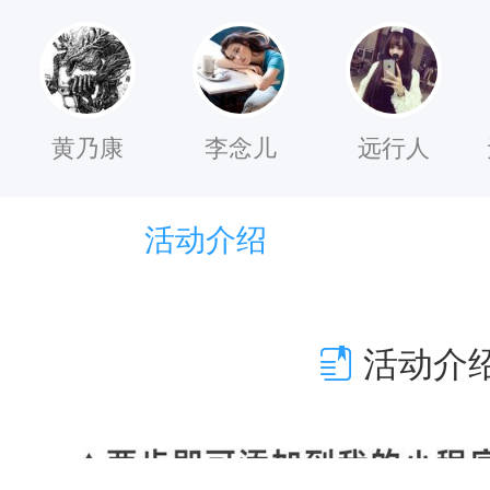
确
认
，
发
黄乃康
李念儿
远行人
你
的
活动介绍
姓
名
，
活动介
手
机
号
码