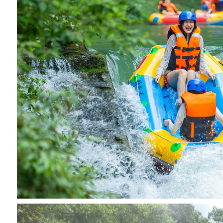
6
-
4
-
9
深
圳
周
边
精
彩
游