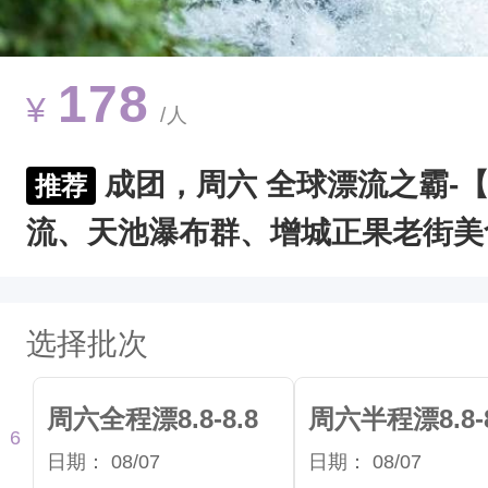
信
（
a
178
¥
/人
1
5
成团，周六 全球漂流之霸-
推荐
8
流、天池瀑布群、增城正果老街美
1
8
7
选择批次
5
8
周六全程漂8.8-8.8
周六半程漂8.8-8
9
6
日期：
08/07
日期：
08/07
5
个批次